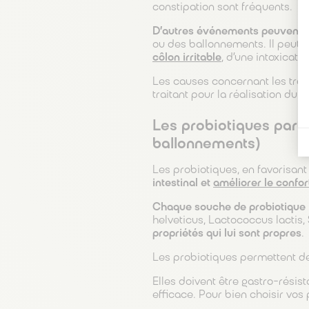
constipation sont fréquents.
D’autres événements peuvent per
ou des ballonnements. Il peut s
côlon irritable
, d’une intoxicati
Les causes concernant les tro
traitant pour la réalisation du
Les probiotiques parti
ballonnements)
Les probiotiques, en favorisan
intestinal et
améliorer le confort
Chaque souche de probiotique
helveticus, Lactococcus lactis
propriétés qui lui sont propres
.
Les probiotiques permettent de
Elles doivent être gastro-résis
efficace. Pour bien choisir vo