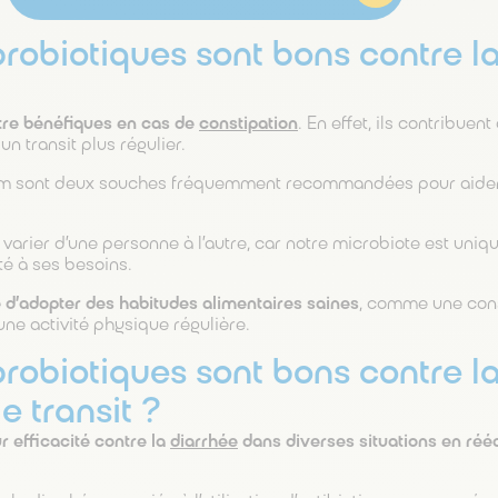
probiotiques sont bons contre l
être bénéfiques en cas de
constipation
. En effet, ils contribuent 
un transit plus régulier.
ium sont deux souches fréquemment recommandées pour aider 
varier d’une personne à l’autre, car notre microbiote est uniqu
té à ses besoins.
é d’adopter des habitudes alimentaires saines
, comme une con
 une activité physique régulière.
probiotiques sont bons contre l
le transit ?
r efficacité contre la
diarrhée
dans diverses situations en rééqu