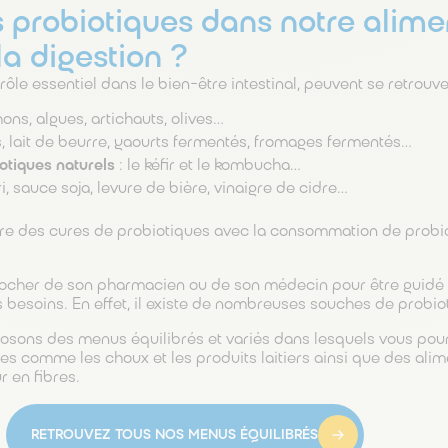
s probiotiques dans notre alime
la digestion ?
rôle essentiel dans le bien-être intestinal, peuvent se retrouve
hons, algues, artichauts, olives…
s, lait de beurre, yaourts fermentés, fromages fermentés…
otiques naturels
: le kéfir et le kombucha…
, sauce soja, levure de bière, vinaigre de cidre…
aire des cures de probiotiques avec la consommation de prob
ocher de son pharmacien ou de son médecin pour être guidé 
 besoins. En effet, il existe de nombreuses souches de probiot
osons des menus équilibrés et variés dans lesquels vous pou
es comme les choux et les produits laitiers ainsi que des ali
r en fibres.
RETROUVEZ TOUS NOS MENUS ÉQUILIBRÉS