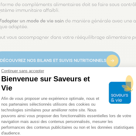
 forme de compléments alimentaires doit se faire sous contrôl
stème immunitaire affaibli.
’adopter un mode de vie sain
de manière générale avec une al
ique adaptée.
eut vous accompagner dans votre rééquilibrage alimentaire po
DÉCOUVREZ NOS BILANS ET SUIVIS NUTRITIONNELS
Continuer sans accepter
Bienvenue sur Saveurs et
s probiotiques pour réguler le t
Vie
Plateforme de Gestion du Consentemen
Afin de vous proposer une expérience optimale, nous et
bent l’équilibre de la flore intestinale
nos partenaires sélectionnés utilisons des cookies ou
technologies similaires pour améliorer notre site. Nous
gestif évoluent à mesure que nous vieillissons.
Les changemen
pouvons ainsi vous proposer des fonctionnalités essentielles lors de votre
thologies, dont beaucoup sont associées à des modifications 
navigation mais aussi des contenus personnalisés, mesurer les
 du système immunitaire intestinal.
performances des contenus publicitaires ou non et les données statistiques
d'audience.
r paresseux, et les troubles du transit comme des douleurs abd
Axeptio consent