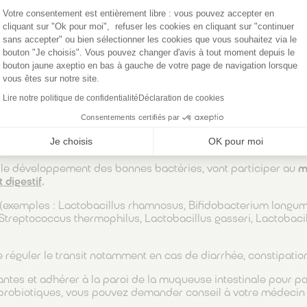
Votre consentement est entièrement libre : vous pouvez accepter en
cliquant sur "Ok pour moi", refuser les cookies en cliquant sur "continuer
turber l’équilibre de la flore intestinale
et provoquer une dia
sans accepter" ou bien sélectionner les cookies que vous souhaitez via le
’agir d’une maladie, d’un traitement médical comme les antibi
bouton "Je choisis". Vous pouvez changer d'avis à tout moment depuis le
on alimentaire, d’une indigestion, du stress….
bouton jaune axeptio en bas à gauche de votre page de navigation lorsque
vous êtes sur notre site.
ubles du transit étant nombreuses, il est recommandé de cons
 diagnostic et une prise en charge adaptée.
Lire notre politique de confidentialité
Déclaration de cookies
Consentements certifiés par
cipent au maintien d’un transit normal (diarr
Je choisis
OK pour moi
t le développement des bonnes bactéries, vont participer au
ma
 digestif
.
(exemples : Lactobacillus rhamnosus, Bifidobacterium longum
, Streptococcus thermophilus, Lactobacillus gasseri, Lactobac
 réguler le transit notamment en cas de diarrhée, constipatio
tantes et adhérer à la paroi de la muqueuse intestinale pour p
s probiotiques, vous pouvez demander conseil à votre médeci