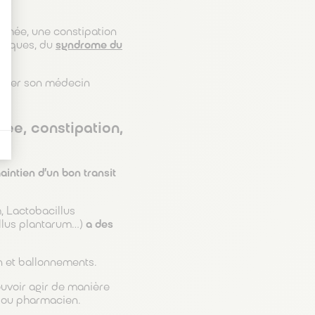
rrhée, une constipation
otiques, du
syndrome du
ulter son médecin
hée, constipation,
intien d’un bon transit
, Lactobacillus
illus plantarum…)
a des
n et ballonnements.
ouvoir agir de manière
n ou pharmacien.