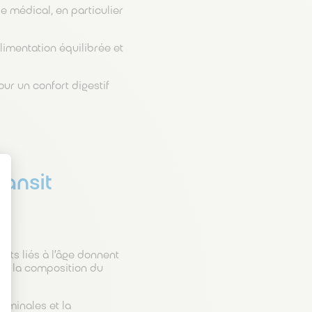
e médical, en particulier
imentation équilibrée et
ur un confort digestif
ransit
t : Personnalisez vos Options
ts liés à l’âge donnent
de la composition du
ominales et la