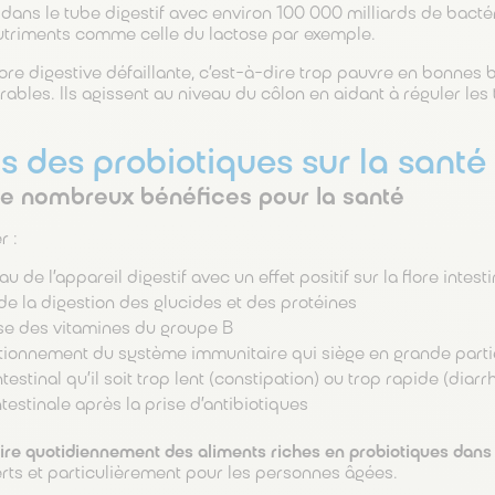
 dans le tube digestif avec environ 100 000 milliards de bacté
utriments comme celle du lactose par exemple.
ore digestive défaillante, c’est-à-dire trop pauvre en bonnes b
ables. Ils agissent au niveau du côlon en aidant à réguler les t
ts des probiotiques sur la santé
de nombreux bénéfices pour la santé
r :
u de l’appareil digestif avec un effet positif sur la flore intest
n de la digestion des glucides et des protéines
se des vitamines du groupe B
tionnement du système immunitaire qui siège en grande partie
testinal qu’il soit trop lent (constipation) ou trop rapide (diarr
ntestinale après la prise d’antibiotiques
duire quotidiennement des aliments riches en probiotiques dans
ts et particulièrement pour les personnes âgées.