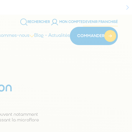
RECHERCHER
MON COMPTE
DEVENIR FRANCHISÉ
 sommes-nous
Blog - Actualités
COMMANDER
bon
euvent notamment
issant la microflore