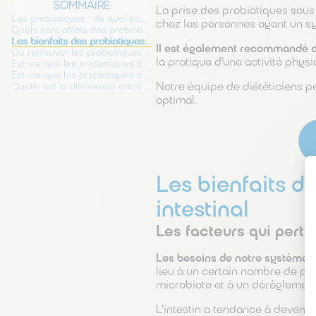
SOMMAIRE
La prise des probiotiques sous
Les probiotiques : de quoi s'agit-il ?
chez les personnes ayant un sy
Quels sont effets des probiotiques sur la santé ?
Les bienfaits des probiotiques pour réguler le transit intestinal
Il est également recommandé d
Où retrouver les probiotiques dans notre alimentation pour améliorer la digestion ?
la pratique d’une activité phys
Est-ce que les probiotiques sont bons contre la constipation ?
Est-ce que les probiotiques sont bons contre la diarrhée et pour ralentir le transit ?
Quelle est la différence entre les probiotiques et les prébiotiques ?
Notre équipe de diététiciens p
optimal.
Les bienfaits de
intestinal
Les facteurs qui pertur
Les besoins de notre système di
lieu à un certain nombre de pa
microbiote et à un dérèglement
L’intestin a tendance à deveni