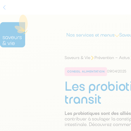
Nos services et menus
Saveu
Rechercher
Vous
Saveurs & Vie
Prévention – Actus
êtes
sur
ici
le
:
09/04/2025
CONSEIL ALIMENTATION
site
Les probioti
transit
Les probiotiques sont des alliés
contribuer à soulager la constip
intestinale. Découvrez comment