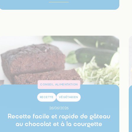
CONSEIL ALIMENTATION
RECETTE
VÉGÉTARIEN
26/06/2026
Recette facile et rapide de gâteau
au chocolat et à la courgette