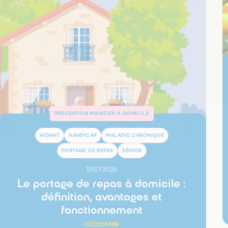
PRÉVENTION MAINTIEN À DOMICILE
AIDANT
HANDICAP
MALADIE CHRONIQUE
PORTAGE DE REPAS
SÉNIOR
13/07/2026
Le portage de repas à domicile :
définition, avantages et
fonctionnement
DÉCOUVRIR