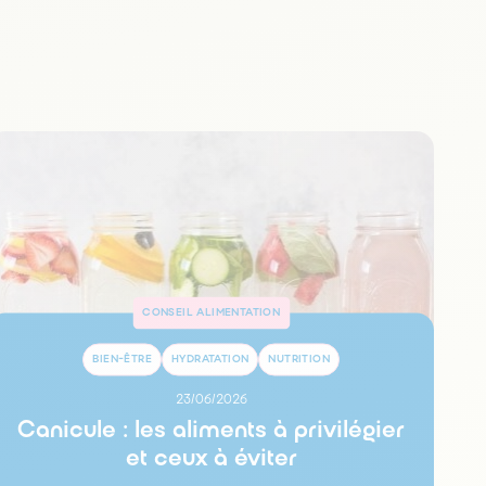
CONSEIL ALIMENTATION
BIEN-ÊTRE
HYDRATATION
NUTRITION
23/06/2026
Canicule : les aliments à privilégier
et ceux à éviter