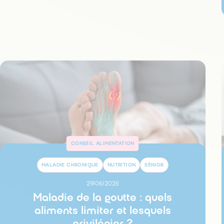
CONSEIL ALIMENTATION
MALADIE CHRONIQUE
NUTRITION
SÉNIOR
29/06/2026
Maladie de la goutte : quels
aliments limiter et lesquels