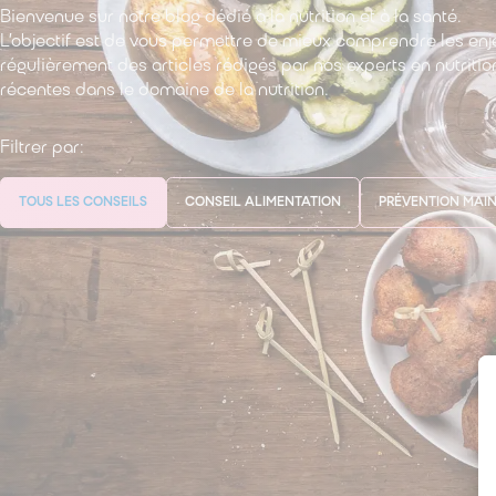
Bienvenue sur notre blog dédié à la nutrition et à la santé.
L’objectif est de vous permettre de mieux comprendre les enj
régulièrement des articles rédigés par nos experts en nutritio
récentes dans le domaine de la nutrition.
Filtrer par:
TOUS LES CONSEILS
CONSEIL ALIMENTATION
PRÉVENTION MAIN