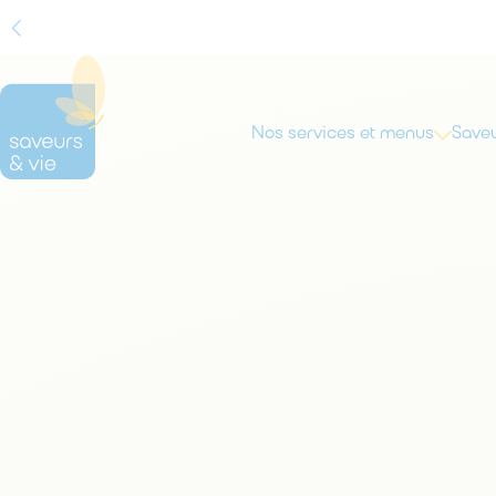
Nos services et menus
Saveu
Rechercher
sur
le
site