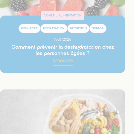
CONSEIL ALIMENTATION
BIEN-ÊTRE
HYDRATATION
NUTRITION
SÉNIOR
11/06/2026
Comment prévenir la déshydratation chez
les personnes âgées ?
DÉCOUVRIR