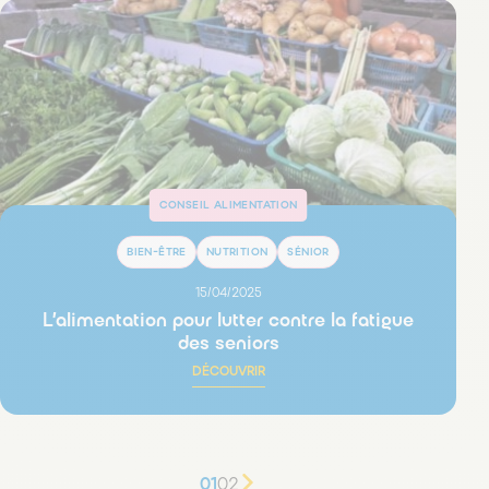
CONSEIL ALIMENTATION
BIEN-ÊTRE
NUTRITION
SÉNIOR
15/04/2025
L’alimentation pour lutter contre la fatigue
des seniors
DÉCOUVRIR
01
02