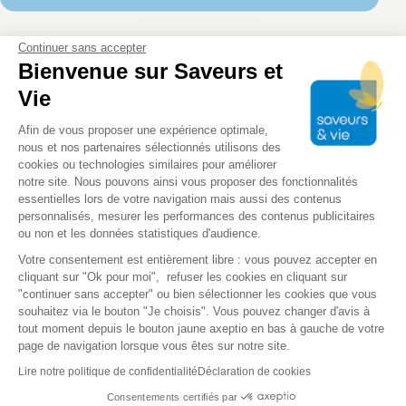
Continuer sans accepter
Bienvenue sur Saveurs et
Vie
Plateforme de Gestion du Consentem
Afin de vous proposer une expérience optimale,
nous et nos partenaires sélectionnés utilisons des
cookies ou technologies similaires pour améliorer
notre site. Nous pouvons ainsi vous proposer des fonctionnalités
essentielles lors de votre navigation mais aussi des contenus
personnalisés, mesurer les performances des contenus publicitaires
CONSEIL ALIMENTATION
ou non et les données statistiques d'audience.
Axeptio consent
Votre consentement est entièrement libre : vous pouvez accepter en
BIEN VIEILLIR
BIEN-ÊTRE
NUTRITION
cliquant sur "Ok pour moi", refuser les cookies en cliquant sur
"continuer sans accepter" ou bien sélectionner les cookies que vous
13/08/2025
souhaitez via le bouton "Je choisis". Vous pouvez changer d'avis à
Les aliments qui renforcent le système
tout moment depuis le bouton jaune axeptio en bas à gauche de votre
immunitaire
page de navigation lorsque vous êtes sur notre site.
DÉCOUVRIR
Lire notre politique de confidentialité
Déclaration de cookies
Consentements certifiés par