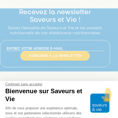
Recevez la newsletter
Saveurs et Vie !
Suivez l’actualité de Saveurs et Vie et les conseils
nutritionnels de nos diététiciens-nutritionnistes
S'INSCRIRE À LA NEWSLETTER
Une question ?
Continuer sans accepter
Bienvenue sur Saveurs et
Une demande ?
Vie
Contactez-nous !
Plateforme de Gestion du Consentem
Afin de vous proposer une expérience optimale,
nous et nos partenaires sélectionnés utilisons des
Formulaire
Par téléphone