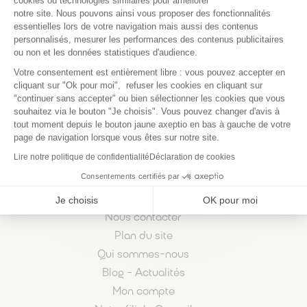
cookies ou technologies similaires pour améliorer
notre site. Nous pouvons ainsi vous proposer des fonctionnalités
essentielles lors de votre navigation mais aussi des contenus
CONSULTEZ NOTRE FOIRE AUX QUESTIONS
personnalisés, mesurer les performances des contenus publicitaires
ou non et les données statistiques d'audience.
Axeptio consent
Votre consentement est entièrement libre : vous pouvez accepter en
cliquant sur "Ok pour moi", refuser les cookies en cliquant sur
Nos services à domicile
"continuer sans accepter" ou bien sélectionner les cookies que vous
souhaitez via le bouton "Je choisis". Vous pouvez changer d'avis à
Nos solutions pour aider les aidants
tout moment depuis le bouton jaune axeptio en bas à gauche de votre
Livraison de repas à domicile pour personnes
page de navigation lorsque vous êtes sur notre site.
handicapées
Lire notre politique de confidentialité
Déclaration de cookies
Livraison de repas à domicile pour seniors
Consentements certifiés par
Nos formules et tarifs
Les aides financières
Je choisis
OK pour moi
Nous contacter
Plan du site
Qui sommes-nous
Blog - Actualités
Mon compte