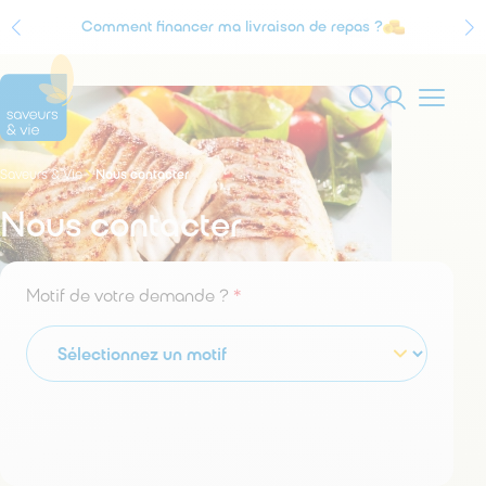
Comment financer ma livraison de repas ?
Agrément Service à la personne
Vous
Saveurs & Vie
Nous contacter
Rechercher
êtes
sur
ici
Nous contacter
:
le
site
Motif de votre demande ?
*