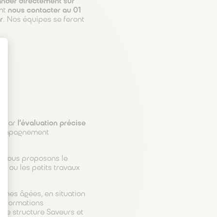
der directement sur
ent
nous contacter au 01
r
. Nos équipes se feront
t : Personnalisez vos Options
 ?
e par
l’évaluation précise
ccompagnement
, nous proposons le
e ou les petits travaux
nnes âgées, en situation
informations
tre structure Saveurs et