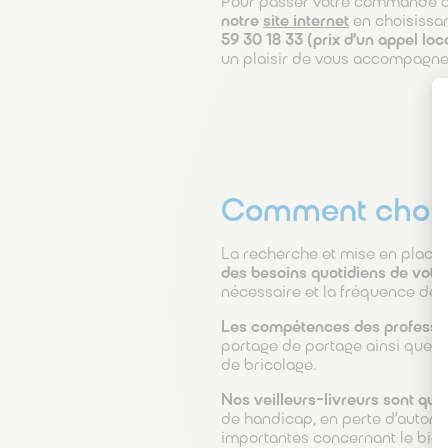
Pour passer votre commande de
notre
site internet
en choisissan
59 30 18 33 (prix d’un appel loc
un plaisir de vous accompagne
Comment choisir
La recherche et mise en place
des besoins quotidiens de votr
nécessaire et la fréquence des 
Les compétences des profession
portage de portage ainsi que de
de bricolage.
Nos veilleurs-livreurs sont qual
de handicap, en perte d’autono
importantes concernant le bien-