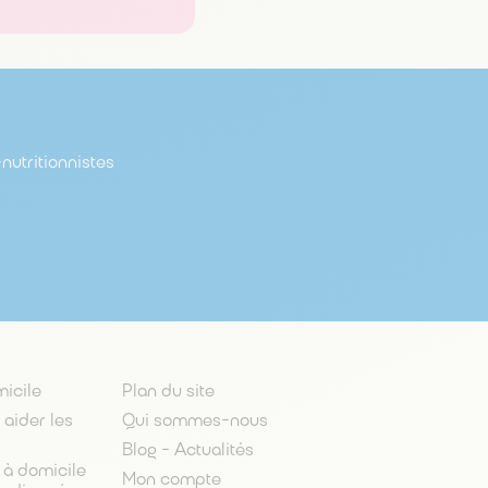
pôt pour une
se de plus de
icap,
ervenants
assistance
vaux de
 soulignent
-nutritionnistes
micile
Plan du site
 aider les
Qui sommes-nous
Blog - Actualités
 à domicile
Mon compte