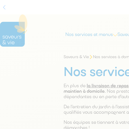
Nos services et menus
Saveu
Rechercher
Vous
Saveurs & Vie
Nos services à dom
êtes
sur
ici
le
Nos service
:
site
En plus de
la livraison de repas
maintien à domicile.
Nos presta
dépendantes ou en perte d’aut
De l’entretien du jardin à l’ass
qualifiés vous accompagnent av
Nos équipes se tiennent à votr
démarches !