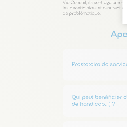
Vie Conseil, ils sont également
les bénéficiaires et assurent ai
de problématique.
Ape
Prestataire de servic
Saveurs et Vie est agréée 
d’un crédit d’impôt de 50% 
Qui peut bénéficier d
L’agrément Saveurs et Vie e
de la Roche-sur-Yon et de 
de handicap…) ?
autres régions.
L’Avance Immédiate du Créd
Les services à la personne
Avec l’AICI, vous payerez v