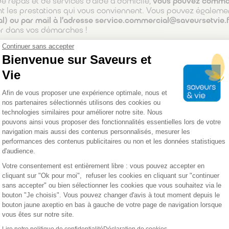
 repas et de services d’aide à domicile,
vous pouvez comman
t les prestations qui vous conviennent. Vous pouvez égalem
al)
ou par mail à l’adresse service.commercial@saveursetvie.f
r dans vos démarches !
Continuer sans accepter
Bienvenue sur Saveurs et
CONTACTEZ-NOUS
Vie
Plateforme de Gestion du Consentemen
Afin de vous proposer une expérience optimale, nous et
nos partenaires sélectionnés utilisons des cookies ou
 un service d’aide à domicile
technologies similaires pour améliorer notre site. Nous
pouvons ainsi vous proposer des fonctionnalités essentielles lors de votre
 d’une solution adaptée pour le maintien à domicile commenc
navigation mais aussi des contenus personnalisés, mesurer les
e proche
. Cette analyse permet de déterminer le niveau d’a
performances des contenus publicitaires ou non et les données statistiques
interventions souhaitée.
d'audience.
Axeptio consent
Votre consentement est entièrement libre : vous pouvez accepter en
nels constituent un critère déterminant
. Chez Saveurs et Vie
cliquant sur "Ok pour moi", refuser les cookies en cliquant sur "continuer
s services d’aide à domicile comme l’assistance administrativ
sans accepter" ou bien sélectionner les cookies que vous souhaitez via le
bouton "Je choisis". Vous pouvez changer d'avis à tout moment depuis le
ifiés
et ont de l’expérience dans l’accompagnement des perso
bouton jaune axeptio en bas à gauche de votre page de navigation lorsque
mie ou en convalescence. Ils sont en mesure de remonter les 
vous êtes sur notre site.
être et les besoins spécifiques de nos clients. Formés par no