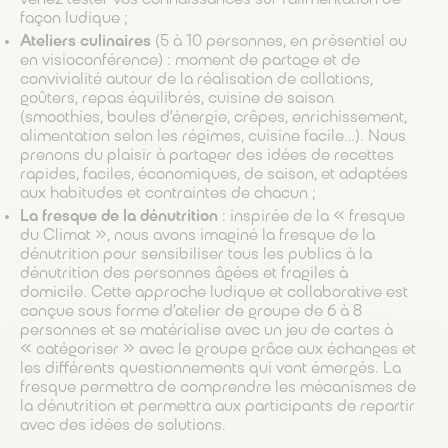
venez tester vos connaissances sur l’alimentation de
façon ludique ;
Ateliers culinaires
(5 à 10 personnes, en présentiel ou
en visioconférence) : moment de partage et de
convivialité autour de la réalisation de collations,
goûters, repas équilibrés, cuisine de saison
(smoothies, boules d’énergie, crêpes, enrichissement,
alimentation selon les régimes, cuisine facile…). Nous
prenons du plaisir à partager des idées de recettes
rapides, faciles, économiques, de saison, et adaptées
aux habitudes et contraintes de chacun ;
La fresque de la dénutrition
: inspirée de la « fresque
du Climat », nous avons imaginé la fresque de la
dénutrition pour sensibiliser tous les publics à la
dénutrition des personnes âgées et fragiles à
domicile. Cette approche ludique et collaborative est
conçue sous forme d’atelier de groupe de 6 à 8
personnes et se matérialise avec un jeu de cartes à
« catégoriser » avec le groupe grâce aux échanges et
les différents questionnements qui vont émergés. La
fresque permettra de comprendre les mécanismes de
la dénutrition et permettra aux participants de repartir
avec des idées de solutions.