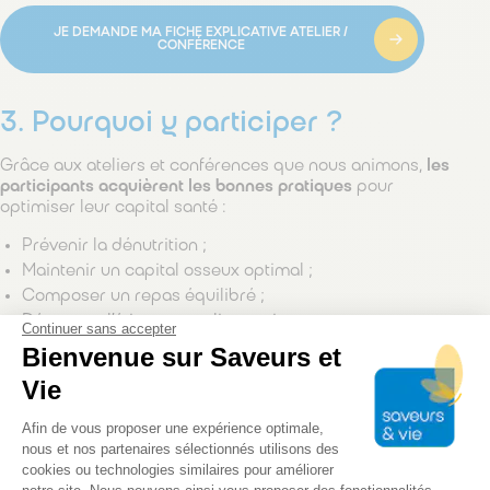
JE DEMANDE MA FICHE EXPLICATIVE ATELIER /
CONFÉRENCE
3. Pourquoi y participer ?
Grâce aux ateliers et conférences que nous animons,
les
participants acquièrent les bonnes pratiques
pour
optimiser leur capital santé :
Prévenir la dénutrition ;
Maintenir un capital osseux optimal ;
Composer un repas équilibré ;
Décrypter l’étiquetage alimentaire ;
Continuer sans accepter
Savoir gérer son alimentation par rapport à sa maladie
Bienvenue sur Saveurs et
;
Vie
Améliorer sa qualité de vie.
Plateforme de Gestion du Consentem
Afin de vous proposer une expérience optimale,
Nos évènements sont toujours un moment de partage
, et
nous et nos partenaires sélectionnés utilisons des
permettent au public d’apprendre ou d’enrichir ses
cookies ou technologies similaires pour améliorer
connaissances dans un cadre convivial et dynamique.