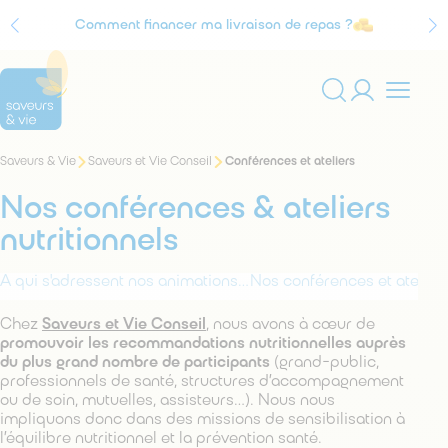
Comment financer ma livraison de repas ?
Agrément Service à la personne
Vous
Saveurs & Vie
Saveurs et Vie Conseil
Conférences et ateliers
Rechercher
êtes
sur
ici
Nos conférences & ateliers
:
le
site
nutritionnels
À qui s'adressent nos animations ?
Nos conférences et atelier
Chez
Saveurs et Vie Conseil
, nous avons à cœur de
promouvoir les recommandations nutritionnelles auprès
du plus grand nombre de participants
(grand-public,
professionnels de santé, structures d’accompagnement
ou de soin, mutuelles, assisteurs…). Nous nous
impliquons donc dans des missions de sensibilisation à
l’équilibre nutritionnel et la prévention santé.