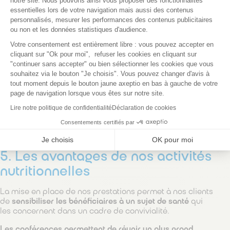
notre site. Nous pouvons ainsi vous proposer des fonctionnalités
essentielles lors de votre navigation mais aussi des contenus
personnalisés, mesurer les performances des contenus publicitaires
4. Les objectifs pédagogiques
ou non et les données statistiques d'audience.
Axeptio consent
Votre consentement est entièrement libre : vous pouvez accepter en
Nos animations ont pour objectifs de
:
cliquant sur "Ok pour moi", refuser les cookies en cliquant sur
Sensibiliser le participant à l’importance d’une
"continuer sans accepter" ou bien sélectionner les cookies que vous
alimentation saine, variée et équilibrée ;
souhaitez via le bouton "Je choisis". Vous pouvez changer d'avis à
tout moment depuis le bouton jaune axeptio en bas à gauche de votre
Promouvoir la prévention de la dénutrition ;
page de navigation lorsque vous êtes sur notre site.
Motiver le participant à être un acteur principal de sa
santé ;
Lire notre politique de confidentialité
Déclaration de cookies
Améliorer les habitudes d’hygiène de vie, de santé et
Consentements certifiés par
de bien être.
Je choisis
OK pour moi
5. Les avantages de nos activités
nutritionnelles
La mise en place de nos prestations permet à nos clients
de
sensibiliser les bénéficiaires à un sujet de santé
qui
les concernent dans un cadre de convivialité.
Les conférences permettent de réunir un plus grand