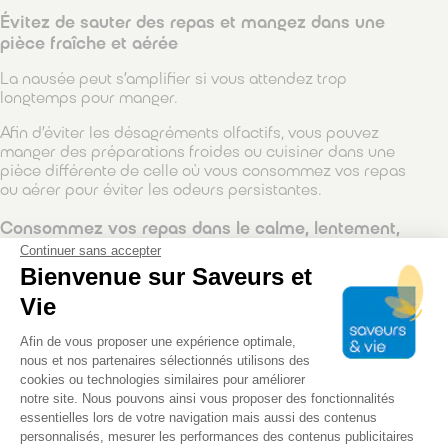
Évitez de sauter des repas et m
angez dans une
pièce fraîche et aérée
La nausée peut s’amplifier si vous attendez trop
longtemps pour manger.
Afin d’éviter les désagréments olfactifs, vous pouvez
manger des préparations froides ou cuisiner dans une
pièce différente de celle où vous consommez vos repas
ou aérer pour éviter les odeurs persistantes.
Consommez vos repas dans le calme, lentement,
en mastiquant bien
Continuer sans accepter
Bienvenue sur Saveurs et
Mangez lentement
si possible sans télévision ni radio.
Vie
Cela vous permettra de vous concentrer sur votre
déglutition et ainsi éviter toute fausse route.
Plateforme de Gestion du Consentem
Afin de vous proposer une expérience optimale,
Après les repas,
évitez d’allonger votre corps trop
nous et nos partenaires sélectionnés utilisons des
cookies ou technologies similaires pour améliorer
rapidement
notre site. Nous pouvons ainsi vous proposer des fonctionnalités
Après les repas, asseyez-vous ou surélevez votre buste.
essentielles lors de votre navigation mais aussi des contenus
Vous pouvez aussi aller prendre l’air à l’extérieur.
personnalisés, mesurer les performances des contenus publicitaires