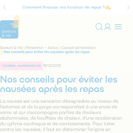
Comment financer ma livraison de repas ?
Agrément Service à la personne
Vous
Saveurs & Vie
Prévention – Actus
Conseil alimentation
Rechercher
êtes
Nos conseils pour éviter les nausées après les repas
sur
ici
:
le
18/02/2025
site
CONSEIL ALIMENTATION
Nos conseils pour éviter les
nausées après les repas
La nausée est une sensation désagréable au niveau de
l’estomac et de la gorge correspondant à une envie de
vomir et qui s'accompagne parfois de douleurs
abdominales, de bouffées de chaleur, d'une accélération
du rythme cardiaque et de vomissements. Pour lutter
contre les nausées, il faut en déterminer l’origine en