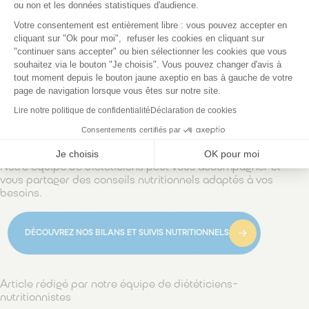
ou non et les données statistiques d'audience.
Axeptio consent
Votre consentement est entièrement libre : vous pouvez accepter en
cliquant sur "Ok pour moi", refuser les cookies en cliquant sur
Pour faire passer votre sensation de nausée, vous pouvez
"continuer sans accepter" ou bien sélectionner les cookies que vous
aussi tester des solutions naturels comme
respirer
souhaitez via le bouton "Je choisis". Vous pouvez changer d'avis à
l’odeur du citron ou une infusion de gingembre
. Cela peut
tout moment depuis le bouton jaune axeptio en bas à gauche de votre
parfois aider à calmer les sensations d’inconfort selon
page de navigation lorsque vous êtes sur notre site.
l’origine de celles-ci et améliorer votre bien-être.
Lire notre politique de confidentialité
Déclaration de cookies
Si malgré tous ces conseils vos nausées après les repas
persistent, n’hésitez pas à aller consulter votre médecin
Consentements certifiés par
traitant.
Je choisis
OK pour moi
Notre équipe de diététiciens peut vous accompagner et
vous partager des conseils nutritionnels adaptés à vos
besoins.
DÉCOUVREZ NOS BILANS ET SUIVIS NUTRITIONNELS
Article rédigé par notre équipe de diététiciens-
nutritionnistes