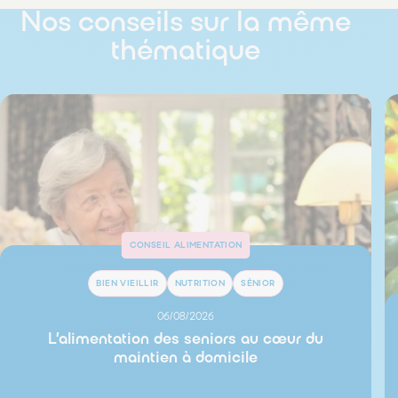
Nos conseils sur la même
thématique
CONSEIL ALIMENTATION
BIEN VIEILLIR
NUTRITION
SÉNIOR
06/08/2026
L’alimentation des seniors au cœur du
maintien à domicile