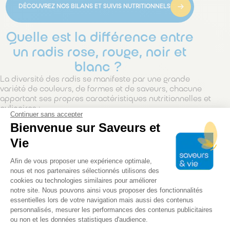
DÉCOUVREZ NOS BILANS ET SUIVIS NUTRITIONNELS
Quelle est la différence entre
un radis rose, rouge, noir et
blanc ?
La diversité des radis se manifeste par une grande
variété de couleurs, de formes et de saveurs, chacune
apportant ses propres caractéristiques nutritionnelles et
culinaires :
Continuer sans accepter
Bienvenue sur Saveurs et
Le radis rose ou rouge
, souvent appelé
radis de tous
les jours
, est le plus courant dans nos potagers. Il se
Vie
présente sous une forme ronde ou allongée, avec une
Plateforme de Gestion du Consentem
extrémité blanche typique. Sa chair croquante et
Afin de vous proposer une expérience optimale,
juteuse offre une saveur douce, légèrement poivrée,
nous et nos partenaires sélectionnés utilisons des
idéale pour une consommation crue en salade ou à la
cookies ou technologies similaires pour améliorer
croque-au-sel
notre site. Nous pouvons ainsi vous proposer des fonctionnalités
Le radis noir
, plus rustique et imposant (jusqu’à 20
essentielles lors de votre navigation mais aussi des contenus
cm), possède une peau épaisse et sombre qui
personnalisés, mesurer les performances des contenus publicitaires
renferme une chair blanche ferme. Son goût est plus
ou non et les données statistiques d'audience.
Axeptio consent
prononcé, voire piquant, ce qui le rend