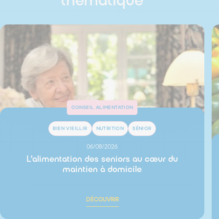
thématique
CONSEIL ALIMENTATION
BIEN VIEILLIR
NUTRITION
SÉNIOR
06/08/2026
L’alimentation des seniors au cœur du
maintien à domicile
DÉCOUVRIR