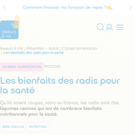
Comment financer ma livraison de repas ?
Agrément Service à la personne
Vous
Saveurs & Vie
Prévention – Actus
Conseil alimentation
Rechercher
êtes
Les bienfaits des radis pour la santé
sur
ici
:
le
11/07/2025
site
CONSEIL ALIMENTATION
Les bienfaits des radis pour
la santé
Qu’ils soient rouges, noirs ou blancs, les radis sont des
légumes racines qui ont de nombreux bienfaits
nutritionnels pour la santé.
BIEN VIEILLIR
NUTRITION