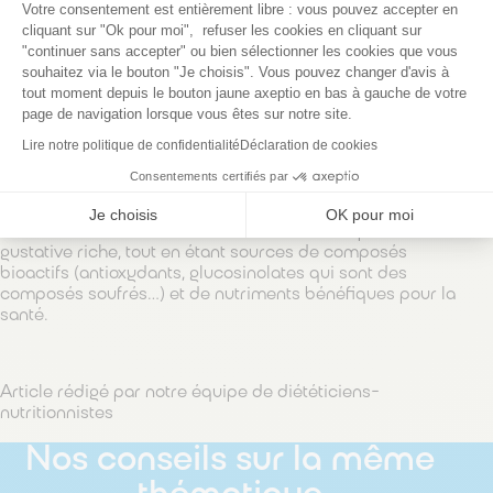
Votre consentement est entièrement libre : vous pouvez accepter en
particulièrement intéressant pour ses propriétés
cliquant sur "Ok pour moi", refuser les cookies en cliquant sur
digestives et détoxifiantes, notamment en soutien des
"continuer sans accepter" ou bien sélectionner les cookies que vous
fonctions hépatiques
souhaitez via le bouton "Je choisis". Vous pouvez changer d'avis à
Le radis blanc
, connu sous le nom de
daikon
dans la
tout moment depuis le bouton jaune axeptio en bas à gauche de votre
cuisine asiatique, peut dépasser 30 cm de long. Il se
page de navigation lorsque vous êtes sur notre site.
distingue par sa texture tendre et sa saveur douce,
presque sucrée. Il est souvent consommé cru, mariné
Lire notre politique de confidentialité
Déclaration de cookies
ou cuit, et s’intègre parfaitement dans les plats mijotés
Consentements certifiés par
ou les bouillons
Je choisis
OK pour moi
Ces différentes variétés de radis offrent une palette
gustative riche, tout en étant sources de composés
bioactifs (antioxydants, glucosinolates qui sont des
composés soufrés…) et de nutriments bénéfiques pour la
santé.
Article rédigé par notre équipe de diététiciens-
nutritionnistes
Nos conseils sur la même