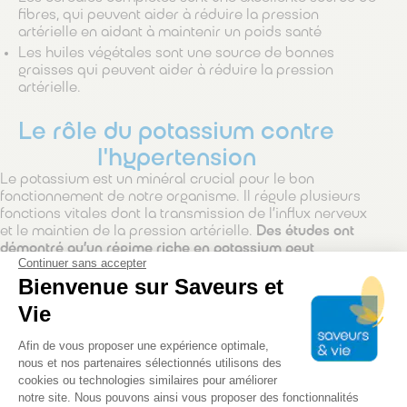
fibres, qui peuvent aider à réduire la pression
artérielle en aidant à maintenir un poids santé
Les huiles végétales sont une source de bonnes
graisses qui peuvent aider à réduire la pression
artérielle.
Le rôle du potassium contre
l'hypertension
Le potassium est un minéral crucial pour le bon
fonctionnement de notre organisme. Il régule plusieurs
fonctions vitales dont la transmission de l’influx nerveux
et le maintien de la pression artérielle.
Des études ont
démontré qu’un régime riche en potassium peut
Continuer sans accepter
contribuer à réduire l’hypertension
.
Bienvenue sur Saveurs et
Le potassium agit en favorisant la dilatation des
Vie
vaisseaux sanguins, ce qui permet une meilleure
circulation du sang, réduisant ainsi la pression sur les
Plateforme de Gestion du Consentem
Afin de vous proposer une expérience optimale,
parois artérielles. Il est également impliqué dans la
nous et nos partenaires sélectionnés utilisons des
régulation de la sécrétion d’aldostérone, une hormone
cookies ou technologies similaires pour améliorer
qui, en excès, peut provoquer une hypertension.
notre site. Nous pouvons ainsi vous proposer des fonctionnalités