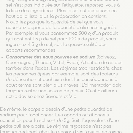
sel n’est pas indiquée sur l’étiquette, reportez-vous à
la liste des ingrédients. Plus le sel est positionné en
haut de la liste, plus la préparation en contient.
N’oubliez pas que la quantité de sel que vous
absorbez dépend de la quantité d’aliments ingérés.
Par exemple, si vous consommez 300 g d’un produit
qui contient 1,5 g de sel pour 100 g de produit, vous
ingérerez 4,5 g de sel, soit la quasi-totalité des
apports recommandés
Consommer des eaux pauvres en sodium
(Salvetat,
Courmayeur, Thonon, Vittel, Evian) Attention de ne pas
tomber dans l’excès. Les régimes trop restrictifs, chez
les personnes âgées par exemple, sont des facteurs
de dénutrition et cachexie dont les conséquences à
court terme sont bien plus graves ! L’alimentation doit
toujours rester une source de plaisir. C’est d’ailleurs
notre devise chez Saveurs et Vie.
De même, le corps a besoin d’une petite quantité de
sodium pour fonctionner. Les apports nutritionnels
conseillés pour le sel sont de 5g. Soit, l’équivalent d’une
petite cuillère à café. Le régime hyposodé n’est pas
toujours pertinent chez les séniors très fragiles en raison