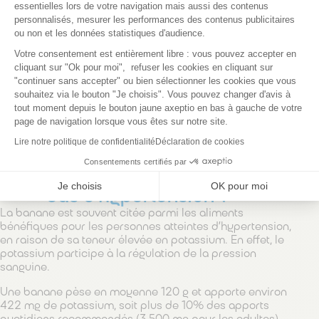
essentielles lors de votre navigation mais aussi des contenus
Certains aliments sont particulièrement riches en
personnalisés, mesurer les performances des contenus publicitaires
potassium, comme le brocoli, la banane, la patate douce,
ou non et les données statistiques d'audience.
le chocolat riche en cacao, les champignons de paris et
Axeptio consent
le persil.
Votre consentement est entièrement libre : vous pouvez accepter en
cliquant sur "Ok pour moi", refuser les cookies en cliquant sur
Cependant, il convient d’éviter une surconsommation de
"continuer sans accepter" ou bien sélectionner les cookies que vous
potassium, qui peut s’avérer dangereuse pour les
souhaitez via le bouton "Je choisis". Vous pouvez changer d'avis à
personnes souffrant de certaines pathologies rénales. Il
tout moment depuis le bouton jaune axeptio en bas à gauche de votre
est donc préférable de consulter un professionnel de
page de navigation lorsque vous êtes sur notre site.
santé avant de modifier son alimentation.
Lire notre politique de confidentialité
Déclaration de cookies
Est-il intéressant de
Consentements certifiés par
consommer des bananes en
Je choisis
OK pour moi
cas d'hypertension ?
La banane est souvent citée parmi les aliments
bénéfiques pour les personnes atteintes d’hypertension,
en raison de sa teneur élevée en potassium. En effet, le
potassium participe à la régulation de la pression
sanguine.
Une banane pèse en moyenne 120 g et apporte environ
422 mg de potassium, soit plus de 10% des apports