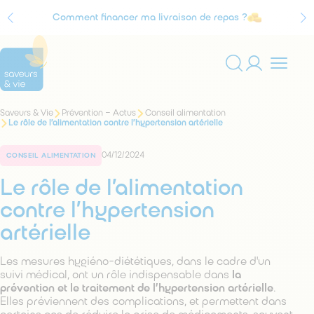
Comment financer ma livraison de repas ?
Agrément Service à la personne
Vous
Saveurs & Vie
Prévention – Actus
Conseil alimentation
Rechercher
êtes
Le rôle de l’alimentation contre l’hypertension artérielle
sur
ici
:
le
04/12/2024
site
CONSEIL ALIMENTATION
Le rôle de l’alimentation
contre l’hypertension
artérielle
Les mesures hygiéno-diététiques, dans le cadre d'un
suivi médical, ont un rôle indispensable dans
la
prévention et le traitement de l’hypertension artérielle
.
Elles préviennent des complications, et permettent dans