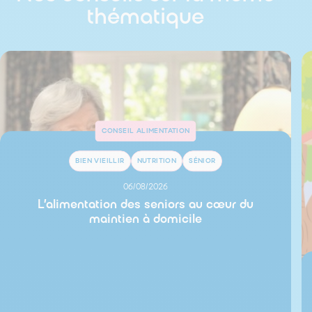
thématique
CONSEIL ALIMENTATION
BIEN VIEILLIR
NUTRITION
SÉNIOR
06/08/2026
L’alimentation des seniors au cœur du
maintien à domicile