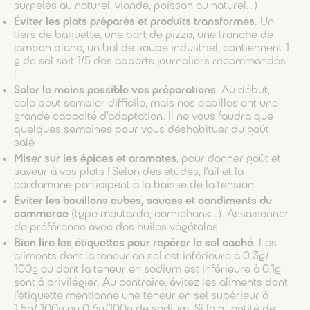
surgelés au naturel, viande, poisson au naturel…)
Éviter les plats préparés et produits transformés
. Un
tiers de baguette, une part de pizza, une tranche de
jambon blanc, un bol de soupe industriel, contiennent 1
g de sel soit 1/5 des apports journaliers recommandés
!
Saler le moins possible vos préparations
. Au début,
cela peut sembler difficile, mais nos papilles ont une
grande capacité d’adaptation. Il ne vous faudra que
quelques semaines pour vous déshabituer du goût
salé
Miser sur les épices et aromates
, pour donner goût et
saveur à vos plats ! Selon des études, l’ail et la
cardamone participent à la baisse de la tension
Éviter les bouillons cubes, sauces et condiments du
commerce
(type moutarde, cornichons…). Assaisonner
de préférence avec des huiles végétales
Bien lire les étiquettes pour repérer le sel caché
. Les
aliments dont la teneur en sel est inférieure à 0.3g/
100g ou dont la teneur en sodium est inférieure à 0.1g
sont à privilégier. Au contraire, évitez les aliments dont
l’étiquette mentionne une teneur en sel supérieur à
1.5g/ 100g ou 0.6g/100g de sodium. Si la quantité de