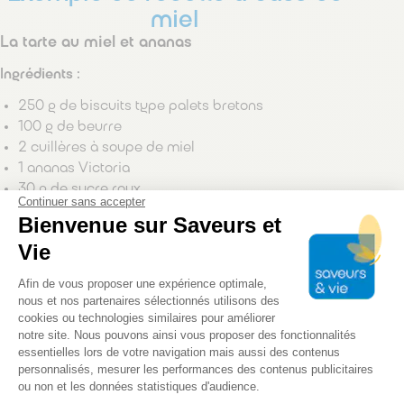
miel
La tarte au miel et ananas
Ingrédients :
250 g de biscuits type palets bretons
100 g de beurre
2 cuillères à soupe de miel
1 ananas Victoria
30 g de sucre roux
Continuer sans accepter
1 citron vert
Bienvenue sur Saveurs et
1 gousse de vanille
Vie
1 pincée de fleur de sel
Du sucre glace pour la décoration
Plateforme de Gestion du Consentem
Afin de vous proposer une expérience optimale,
nous et nos partenaires sélectionnés utilisons des
Préparation de la recette :
cookies ou technologies similaires pour améliorer
notre site. Nous pouvons ainsi vous proposer des fonctionnalités
Dans un saladier, écraser les biscuits type palets
essentielles lors de votre navigation mais aussi des contenus
bretons jusqu’à obtenir une chapelure
personnalisés, mesurer les performances des contenus publicitaires
Ajouter 60 g de beurre fondu et le miel. Bien mélanger
ou non et les données statistiques d'audience.
Axeptio consent
et sabler entre vos doigts. Mettre au frais