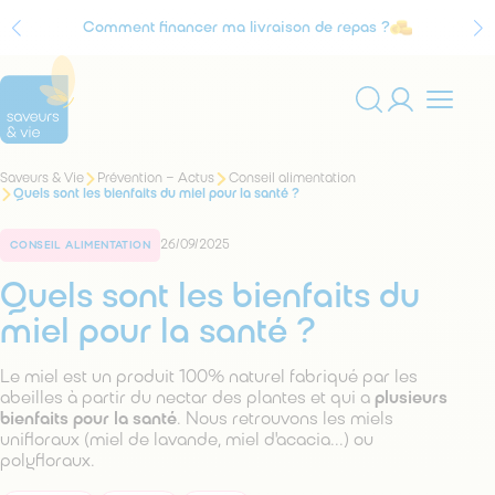
Comment financer ma livraison de repas ?
Agrément Service à la personne
Vous
Saveurs & Vie
Prévention – Actus
Conseil alimentation
Rechercher
êtes
Quels sont les bienfaits du miel pour la santé ?
sur
ici
:
le
26/09/2025
site
CONSEIL ALIMENTATION
Quels sont les bienfaits du
miel pour la santé ?
Le miel est un produit 100% naturel fabriqué par les
abeilles à partir du nectar des plantes et qui a
plusieurs
bienfaits pour la santé
. Nous retrouvons les miels
unifloraux (miel de lavande, miel d'acacia...) ou
polyfloraux.