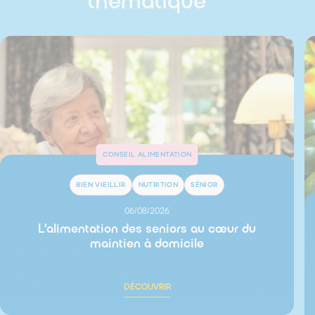
thématique
CONSEIL ALIMENTATION
BIEN VIEILLIR
NUTRITION
SÉNIOR
06/08/2026
L’alimentation des seniors au cœur du
maintien à domicile
DÉCOUVRIR