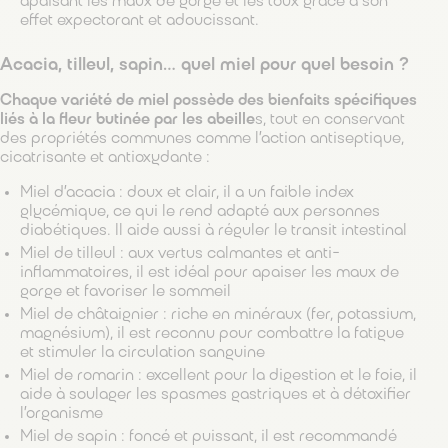
apaisant les maux de gorge et les toux grâce à son
effet expectorant et adoucissant.
Acacia, tilleul, sapin… quel miel pour quel besoin ?
Chaque variété de miel possède des bienfaits spécifiques
liés à la fleur butinée par les abeille
s, tout en conservant
des propriétés communes comme l’action antiseptique,
cicatrisante et antioxydante :
Miel d’acacia : doux et clair, il a un faible index
glycémique, ce qui le rend adapté aux personnes
diabétiques. Il aide aussi à réguler le transit intestinal
Miel de tilleul : aux vertus calmantes et anti-
inflammatoires, il est idéal pour apaiser les maux de
gorge et favoriser le sommeil
Miel de châtaignier : riche en minéraux (fer, potassium,
magnésium), il est reconnu pour combattre la fatigue
et stimuler la circulation sanguine
Miel de romarin : excellent pour la digestion et le foie, il
aide à soulager les spasmes gastriques et à détoxifier
l’organisme
Miel de sapin : foncé et puissant, il est recommandé