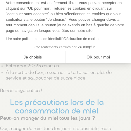
Votre consentement est entièrement libre : vous pouvez accepter en
Préchauffer le four à 200°C
cliquant sur "Ok pour moi", refuser les cookies en cliquant sur
Enlever la peau de l’ananas, et couper en en tranches.
"continuer sans accepter" ou bien sélectionner les cookies que vous
Enlever le cœur qui peut être trop dur
souhaitez via le bouton "Je choisis". Vous pouvez changer d'avis à
Dans une poêle, chauffer 40 g de beurre, les 30 g de
tout moment depuis le bouton jaune axeptio en bas à gauche de votre
sucre roux, le jus de la moitié du citron vert, la gousse
page de navigation lorsque vous êtes sur notre site.
de vanille fendue en 2 et 1 pincée de fleur de sel.
Lire notre politique de confidentialité
Déclaration de cookies
Y faire dorer les tranches d’ananas sur feu doux entre
5 et 10 min
Consentements certifiés par
Dans un plat à tarte, y déposer les morceaux d’ananas
Je choisis
OK pour moi
et leur jus. Répartir la pâte sablée comme un crumble
Enfourner 30-35 minutes
A la sortie du four, retourner la tarte sur un plat de
service et saupoudrer de sucre glace
Bonne dégustation !
Les précautions lors de la
consommation de miel
Peut-on manger du miel tous les jours ?
Oui, manger du miel tous les jours est possible, mais