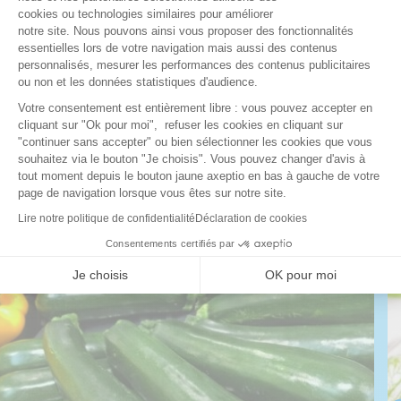
cookies ou technologies similaires pour améliorer
notre site. Nous pouvons ainsi vous proposer des fonctionnalités
DÉCOUVREZ NOS BILANS NUTRITIONNELS
essentielles lors de votre navigation mais aussi des contenus
personnalisés, mesurer les performances des contenus publicitaires
ou non et les données statistiques d'audience.
Axeptio consent
Votre consentement est entièrement libre : vous pouvez accepter en
Article rédigé par notre équipe de diététiciens
cliquant sur "Ok pour moi", refuser les cookies en cliquant sur
nutritionnistes
"continuer sans accepter" ou bien sélectionner les cookies que vous
souhaitez via le bouton "Je choisis". Vous pouvez changer d'avis à
Nos conseils sur la même
tout moment depuis le bouton jaune axeptio en bas à gauche de votre
page de navigation lorsque vous êtes sur notre site.
thématique
Lire notre politique de confidentialité
Déclaration de cookies
Consentements certifiés par
Je choisis
OK pour moi