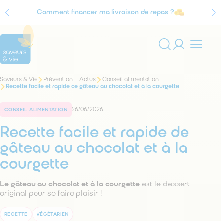
Comment financer ma livraison de repas ?
Agrément Service à la personne
Vous
Saveurs & Vie
Prévention – Actus
Conseil alimentation
Rechercher
êtes
Recette facile et rapide de gâteau au chocolat et à la courgette
sur
ici
:
le
26/06/2026
site
CONSEIL ALIMENTATION
Recette facile et rapide de
gâteau au chocolat et à la
courgette
Le gâteau au chocolat et à la courgette
est le dessert
original pour se faire plaisir !
RECETTE
VÉGÉTARIEN