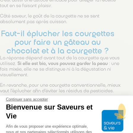
C’est aussi une astuce efficace pour alléger la recette
tout en se faisant plaisir.
Côté saveur, le goût de la courgette ne se sent
absolument pas après cuisson.
Faut-il éplucher les courgettes
pour faire un gâteau au
chocolat et à la courgette ?
La réponse dépend avant tout de la courgette que vous
utilisez.
Si elle est bio, vous pouvez garder la peau
: une
fois mixée, elle ne se distingue ni à la dégustation ni
visuellement.
En revanche, pour une courgette conventionnelle, mieux
vaut l’éplucher afin d’éviter les résidus de pesticides.
Continuer sans accepter
La peau peut aussi légèrement durcir à la cuisson selon
Bienvenue sur Saveurs et
la variété choisie.
Vie
Notre équipe de diététiciens peut vous accompagner
dans votre rééquilibrage alimentaire et vous partager de
Plateforme de Gestion du Consentem
Afin de vous proposer une expérience optimale,
délicieuses recettes faciles à préparer.
nous et nos partenaires sélectionnés utilisons des