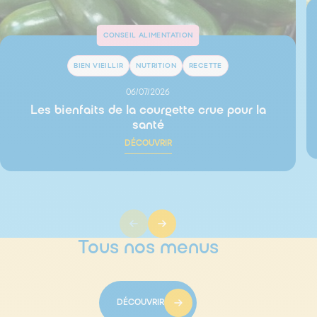
CONSEIL ALIMENTATION
BIEN VIEILLIR
NUTRITION
RECETTE
06/07/2026
Les bienfaits de la courgette crue pour la
santé
DÉCOUVRIR
Tous nos menus
DÉCOUVRIR