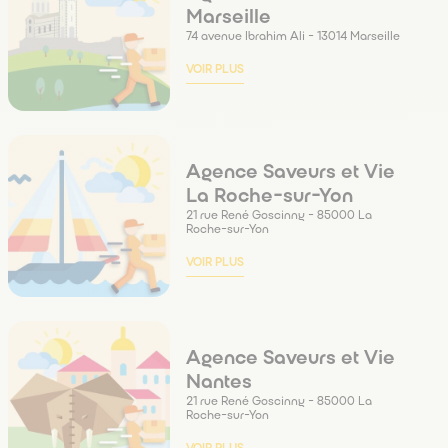
équipes vous accompagnent dans la mise en
vous
Marseille
place de ce dispositif pour faciliter vos
74 avenue Ibrahim Ali - 13014 Marseille
démarches administratives.
VOIR PLUS
Agence Saveurs et Vie
La Roche-sur-Yon
21 rue René Goscinny - 85000 La
Roche-sur-Yon
VOIR PLUS
Agence Saveurs et Vie
Nantes
21 rue René Goscinny - 85000 La
Roche-sur-Yon