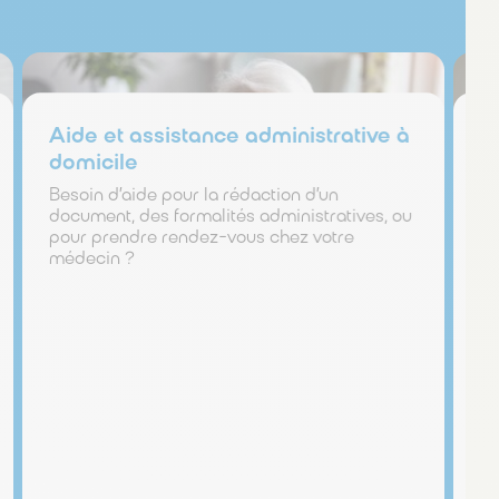
domicile :
Aide et assistance administrative à
A
domicile
d
Besoin d’aide pour la rédaction d’un
Be
document, des formalités administratives, ou
ou
pour prendre rendez-vous chez votre
d’
médecin ?
re