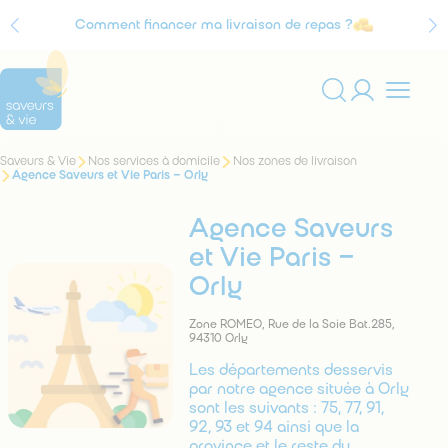
Comment financer ma livraison de repas ?
Agrément Service à la personne
Vous
Saveurs & Vie
Nos services à domicile
Nos zones de livraison
Rechercher
êtes
Agence Saveurs et Vie Paris – Orly
sur
ici
:
le
Agence Saveurs
site
et Vie Paris –
Orly
Zone ROMEO, Rue de la Soie Bat.285,
94310 Orly
Les départements desservis
par notre agence située à Orly
sont les suivants : 75, 77, 91,
92, 93 et 94 ainsi que la
province et le reste du