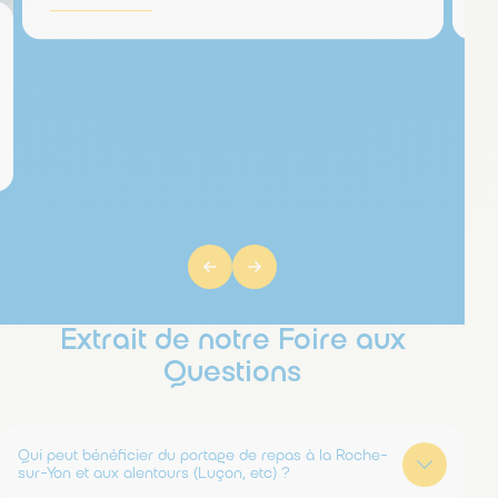
Extrait de notre Foire aux
Questions
Qui peut bénéficier du portage de repas à la Roche-
sur-Yon et aux alentours (Luçon, etc) ?