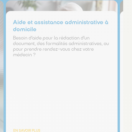
Aide et assistance administrative à
A
domicile
d
Besoin d’aide pour la rédaction d’un
Be
document, des formalités administratives, ou
ou
pour prendre rendez-vous chez votre
d’
médecin ?
re
EN SAVOIR PLUS
EN