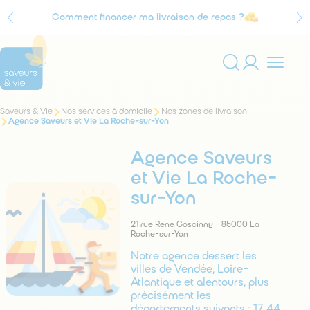
Comment financer ma livraison de repas ?
Agrément Service à la personne
Vous
Saveurs & Vie
Nos services à domicile
Nos zones de livraison
Rechercher
êtes
Agence Saveurs et Vie La Roche-sur-Yon
sur
ici
:
le
Agence Saveurs
site
et Vie La Roche-
sur-Yon
21 rue René Goscinny - 85000 La
Roche-sur-Yon
Notre agence dessert les
villes de Vendée, Loire-
Atlantique et alentours, plus
précisément les
départements suivants : 17, 44,