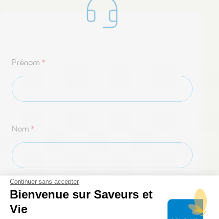
Prénom
*
Nom
*
Continuer sans accepter
Bienvenue sur Saveurs et
Adresse e-mail
*
Vie