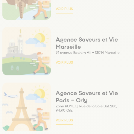
Notre personnel qualifié prend le temps
d’écouter vos retours sur les repas précédents
VOIR PLUS
et transmet ces informations à l’équipe de
chargés de relation client qui est en contact
avec les proches aidants pour un suivi
personnalisé.
Agence Saveurs et Vie
Marseille
74 avenue Ibrahim Ali - 13014 Marseille
VOIR PLUS
Agence Saveurs et Vie
Paris – Orly
Zone ROMEO, Rue de la Soie Bat.285,
94310 Orly
VOIR PLUS